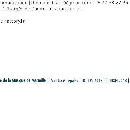
mmunication | thomaas.blanc@​gmail.com | 06 77 98 22 95
d / Chargée de Communication Junior.
-factory.fr
té de la Musique de Marseille
| |
Mentions Légales
| ÉDITION 2017
|
ÉDITION 2018
|