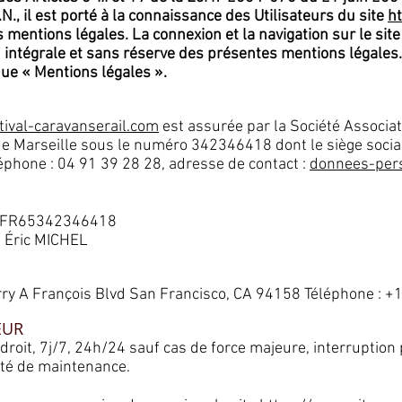
N., il est porté à la connaissance des Utilisateurs du site
ht
 mentions légales. La connexion et la navigation sur le site
on intégrale et sans réserve des présentes mentions légales
ique « Mentions légales ».
tival-caravanserail.com
est assurée par la Société Associat
e Marseille sous le numéro 342346418 dont le siège social
éphone : 04 91 39 28 28, adresse de contact :
donnees-per
 : FR65342346418
t Éric MICHEL
rry A François Blvd San Francisco, CA 94158 Téléphone : 
EUR
endroit, 7j/7, 24h/24 sauf cas de force majeure, interrupti
té de maintenance.